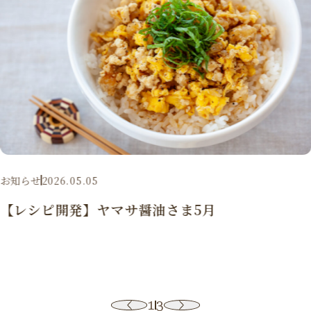
お知らせ
2026.05.05
【レシピ開発】ヤマサ醤油さま5月
1
3