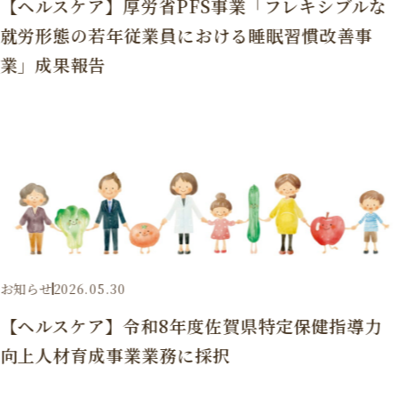
【ヘルスケア】厚労省PFS事業「フレキシブルな
就労形態の若年従業員における睡眠習慣改善事
業」成果報告
お知らせ
2026.05.30
【ヘルスケア】令和8年度佐賀県特定保健指導力
向上人材育成事業業務に採択