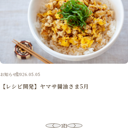
お知らせ
2026.05.05
【レシピ開発】ヤマサ醤油さま5月
1
3